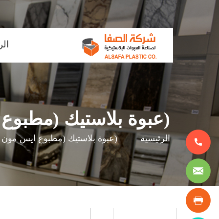
ain
الر
enu
(عبوة بلاستيك (مطبوع
مسار
الرئيسية
(عبوة بلاستيك (مطبوع ايس مون
التنقل