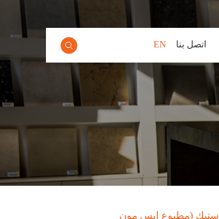
اتصل بنا
EN
استيك (مطبوع ايس مون