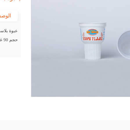
الوص
عبوة بلاستيك ylene (PP
حجم 90 غرام قطر 68 مطبوع ايس مون