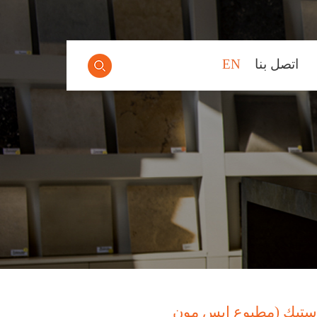
اتصل بنا
EN
استيك (مطبوع ايس مون