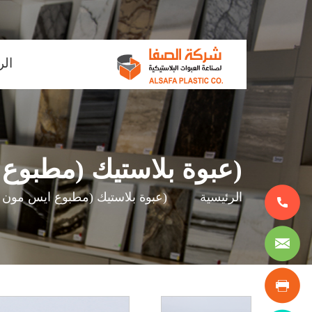
ain
الر
enu
(عبوة بلاستيك (مطبوع
مسار
الرئيسية
(عبوة بلاستيك (مطبوع ايس مون
التنقل