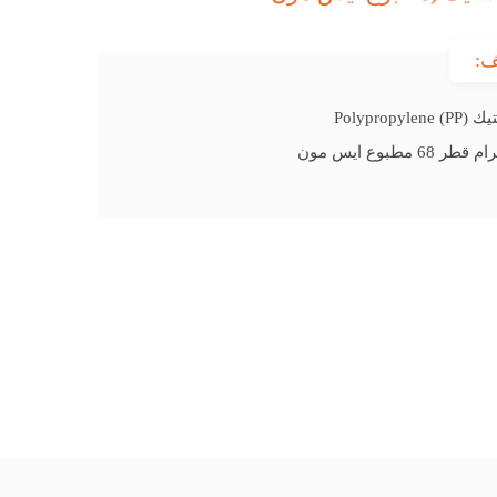
ف:
Polyprop)