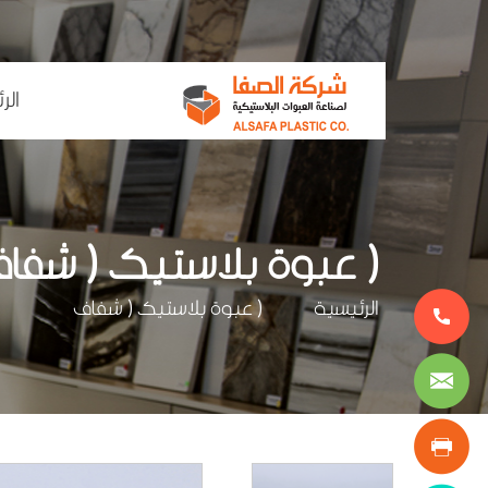
ain
الر
enu
( عبوة بلاستيك ( شفا
مسار
الرئيسية
( عبوة بلاستيك ( شفاف
التنقل