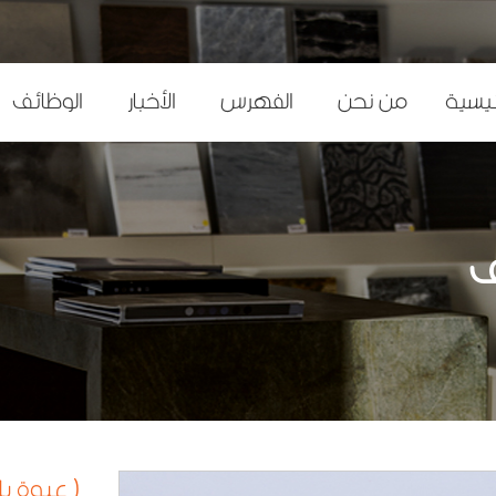
m
ئيسية
من نحن
الفهرس
الأخبار
الوظائف
m
ف
( عبوة ب