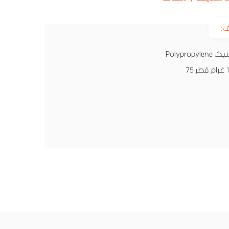
:
Polyprop