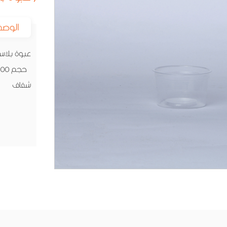
الوصف
عبوة بلاستيك ylene
حجم 100 غرام قطر 75
شفاف