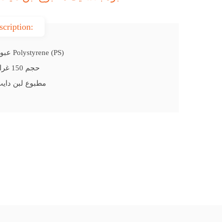
scription:
عبوة بلاستيك Polystyrene (PS)
حجم 150 غرام قطر 95
مطبوع لبن دايت